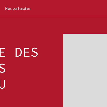
s
Nos partenaires
s
Nos partenaires
E DES
S
U